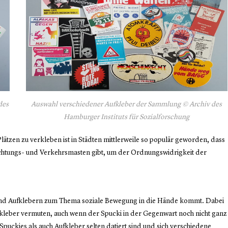
des
Auswahl verschiedener Aufkleber der Sammlung © Archiv des
Hamburger Instituts für Sozialforschung
Plätzen zu verkleben ist in Städten mittlerweile so populär geworden, dass
euchtungs- und Verkehrsmasten gibt, um der Ordnungswidrigkeit der
 und Aufklebern zum Thema soziale Bewegung in die Hände kommt. Dabei
ufkleber vermuten, auch wenn der Spucki in der Gegenwart noch nicht ganz
puckies als auch Aufkleber selten datiert sind und sich verschiedene