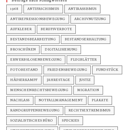
Beiträge nach Schlagwörtern
1968
ANTIFASCHISMUS
ANTIRASSISMUS
ANTIREPRESSIONSBEWEGUNG
ARCHIVNUTZUNG
AUFKLEBER
BERUFSVERBOTE
BESTANDSBEARBEITUNG
BESTANDSERHALTUNG
BROSCHÜREN
DIGITALISIERUNG
ERWERBSLOSENBEWEGUNG
FLUGBLÄTTER
FOTOBESTAND
FRIEDENSBEWEGUNG
FUNDSTÜCK
HÄUSERKAMPF
JAHRESTAGE
JUSTIZ
MENSCHENRECHTSBEWEGUNG
MIGRATION
NACHLASS
NOTFALLMANAGEMENT
PLAKATE
RANDGRUPPENBEWEGUNG
RECHTSEXTREMISMUS
SOZIALISTISCHES BÜRO
SPUCKIES